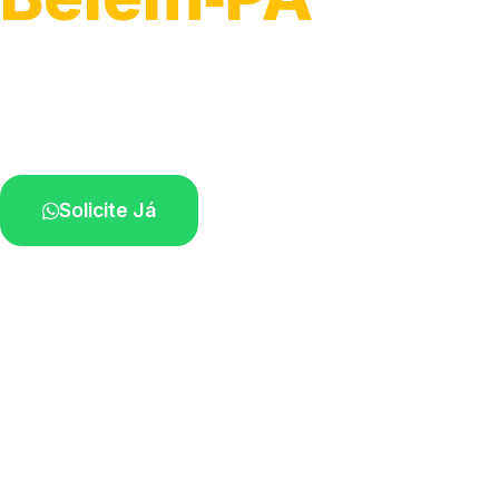
Atendimento para remoção veicular.
Profissionais atuando na sua região.
Solicite Já