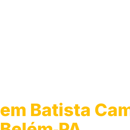
Guincho 24h
em Batista Ca
Belém‑PA