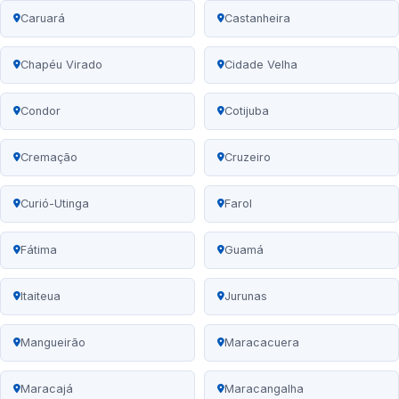
Caruará
Castanheira
Chapéu Virado
Cidade Velha
Condor
Cotijuba
Cremação
Cruzeiro
Curió-Utinga
Farol
Fátima
Guamá
Itaiteua
Jurunas
Mangueirão
Maracacuera
Maracajá
Maracangalha