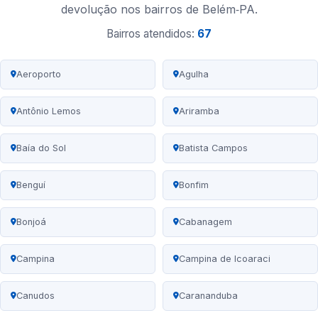
devolução nos bairros de Belém‑PA.
Bairros atendidos:
67
Aeroporto
Agulha
Antônio Lemos
Ariramba
Baía do Sol
Batista Campos
Benguí
Bonfim
Bonjoá
Cabanagem
Campina
Campina de Icoaraci
Canudos
Carananduba