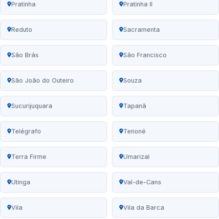
Pratinha
Pratinha II
Reduto
Sacramenta
São Brás
São Francisco
São João do Outeiro
Souza
Sucurijuquara
Tapanã
Telégrafo
Tenoné
Terra Firme
Umarizal
Utinga
Val-de-Cans
Vila
Vila da Barca