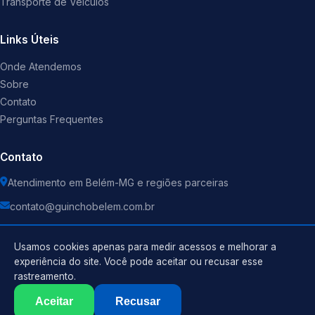
Transporte de Veículos
Links Úteis
Onde Atendemos
Sobre
Contato
Perguntas Frequentes
Contato
Atendimento em Belém-MG e regiões parceiras
contato@guinchobelem.com.br
Usamos cookies apenas para medir acessos e melhorar a
experiência do site. Você pode aceitar ou recusar esse
rastreamento.
Política de Privacidade
©
2026
Guincho
. Todos os direitos reservados.
Termos de Uso
Aceitar
Recusar
Sitemap