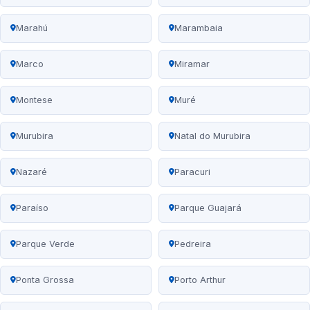
Marahú
Marambaia
Marco
Miramar
Montese
Muré
Murubira
Natal do Murubira
Nazaré
Paracuri
Paraíso
Parque Guajará
Parque Verde
Pedreira
Ponta Grossa
Porto Arthur