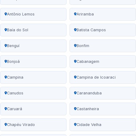
Antônio Lemos
Ariramba
Baía do Sol
Batista Campos
Benguí
Bonfim
Bonjoá
Cabanagem
Campina
Campina de Icoaraci
Canudos
Carananduba
Caruará
Castanheira
Chapéu Virado
Cidade Velha