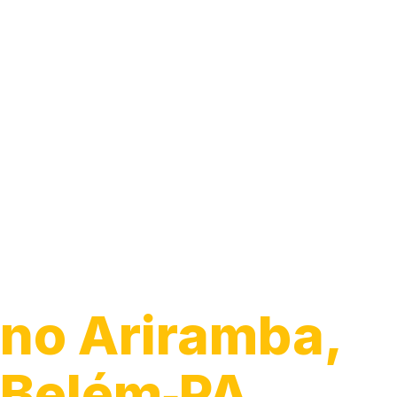
Guincho 24h
no Ariramba,
Belém‑PA