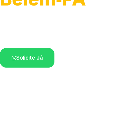
Atendimento para remoção veicular.
Profissionais atuando na sua região.
Solicite Já