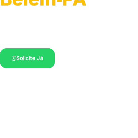
Atendimento para remoção veicular.
Profissionais atuando na sua região.
Solicite Já