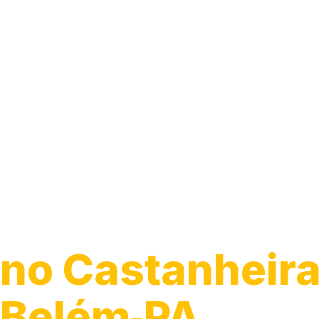
Guincho 24h
no Castanheira
Belém‑PA