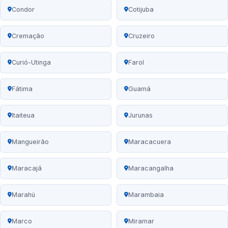
Condor
Cotijuba
Cremação
Cruzeiro
Curió-Utinga
Farol
Fátima
Guamá
Itaiteua
Jurunas
Mangueirão
Maracacuera
Maracajá
Maracangalha
Marahú
Marambaia
Marco
Miramar