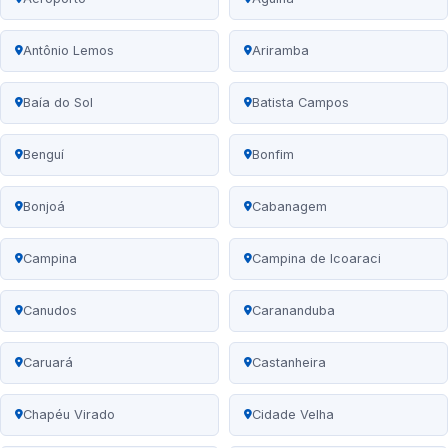
Antônio Lemos
Ariramba
Baía do Sol
Batista Campos
Benguí
Bonfim
Bonjoá
Cabanagem
Campina
Campina de Icoaraci
Canudos
Carananduba
Caruará
Castanheira
Chapéu Virado
Cidade Velha