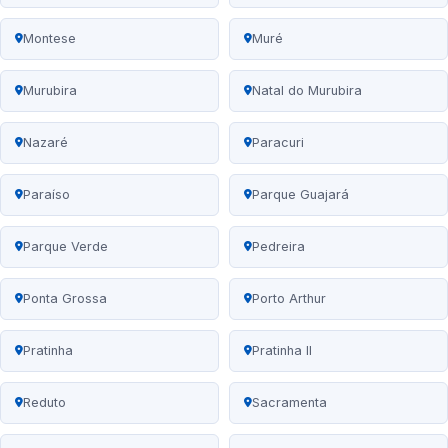
Montese
Muré
Murubira
Natal do Murubira
Nazaré
Paracuri
Paraíso
Parque Guajará
Parque Verde
Pedreira
Ponta Grossa
Porto Arthur
Pratinha
Pratinha II
Reduto
Sacramenta