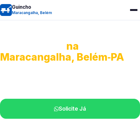
Guincho
Maracangalha, Belém
Guincho 24h
na
Maracangalha, Belém‑PA
Atendimento para remoção veicular.
Profissionais atuando na sua região.
Solicite Já