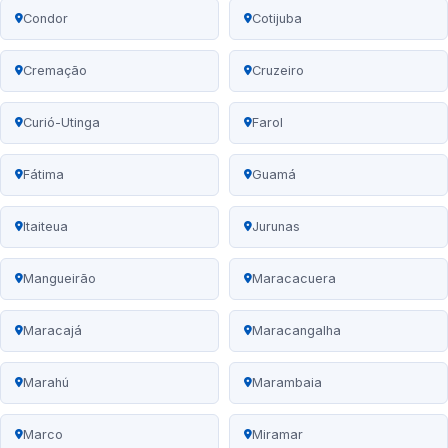
Condor
Cotijuba
Cremação
Cruzeiro
Curió-Utinga
Farol
Fátima
Guamá
Itaiteua
Jurunas
Mangueirão
Maracacuera
Maracajá
Maracangalha
Marahú
Marambaia
Marco
Miramar