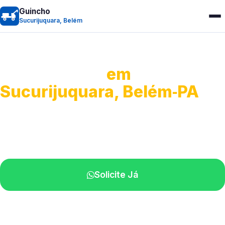
Guincho
Sucurijuquara, Belém
Guincho 24h
em
Sucurijuquara, Belém‑PA
Atendimento para remoção veicular.
Profissionais atuando na sua região.
Solicite Já