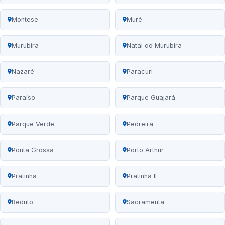
Montese
Muré
Murubira
Natal do Murubira
Nazaré
Paracuri
Paraíso
Parque Guajará
Parque Verde
Pedreira
Ponta Grossa
Porto Arthur
Pratinha
Pratinha II
Reduto
Sacramenta