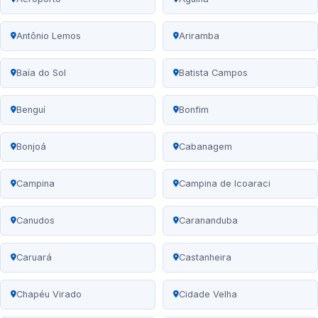
Antônio Lemos
Ariramba
Baía do Sol
Batista Campos
Benguí
Bonfim
Bonjoá
Cabanagem
Campina
Campina de Icoaraci
Canudos
Carananduba
Caruará
Castanheira
Chapéu Virado
Cidade Velha