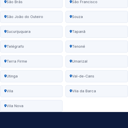
São Brás
São Francisco
São João do Outeiro
Souza
Sucurijuquara
Tapanã
Telégrafo
Tenoné
Terra Firme
Umarizal
Utinga
Val-de-Cans
Vila
Vila da Barca
Vila Nova