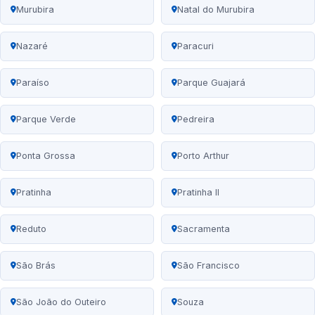
Murubira
Natal do Murubira
Nazaré
Paracuri
Paraíso
Parque Guajará
Parque Verde
Pedreira
Ponta Grossa
Porto Arthur
Pratinha
Pratinha II
Reduto
Sacramenta
São Brás
São Francisco
São João do Outeiro
Souza