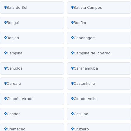
Baía do Sol
Batista Campos
Benguí
Bonfim
Bonjoá
Cabanagem
Campina
Campina de Icoaraci
Canudos
Carananduba
Caruará
Castanheira
Chapéu Virado
Cidade Velha
Condor
Cotijuba
Cremação
Cruzeiro