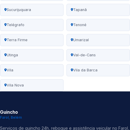
Sucurijuquara
Tapanã
Telégrafo
Tenoné
Terra Firme
Umarizal
Utinga
Val-de-Cans
Vila
Vila da Barca
Vila Nova
Guincho
Farol, Belém
Serviços de guincho 24h, reboque e assistência veicular no Farol,