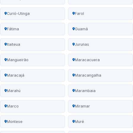
Curió-Utinga
Farol
Fátima
Guamá
Itaiteua
Jurunas
Mangueirão
Maracacuera
Maracajá
Maracangalha
Marahú
Marambaia
Marco
Miramar
Montese
Muré