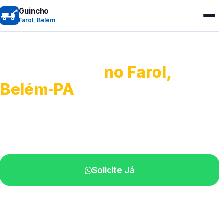
Guincho
Farol, Belém
Guincho 24h
no Farol,
Belém‑PA
Atendimento para remoção veicular.
Profissionais atuando na sua região.
Solicite Já