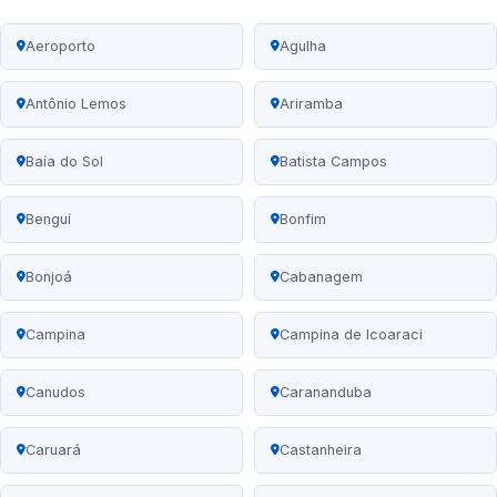
Aeroporto
Agulha
Antônio Lemos
Ariramba
Baía do Sol
Batista Campos
Benguí
Bonfim
Bonjoá
Cabanagem
Campina
Campina de Icoaraci
Canudos
Carananduba
Caruará
Castanheira