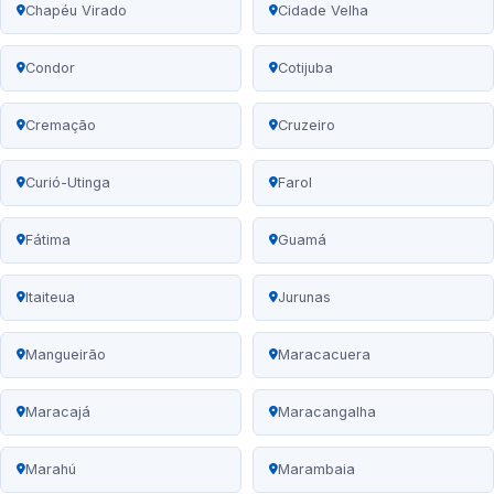
Chapéu Virado
Cidade Velha
Condor
Cotijuba
Cremação
Cruzeiro
Curió-Utinga
Farol
Fátima
Guamá
Itaiteua
Jurunas
Mangueirão
Maracacuera
Maracajá
Maracangalha
Marahú
Marambaia