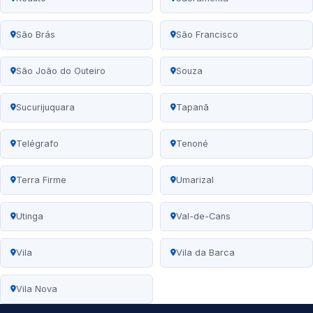
São Brás
São Francisco
São João do Outeiro
Souza
Sucurijuquara
Tapanã
Telégrafo
Tenoné
Terra Firme
Umarizal
Utinga
Val-de-Cans
Vila
Vila da Barca
Vila Nova