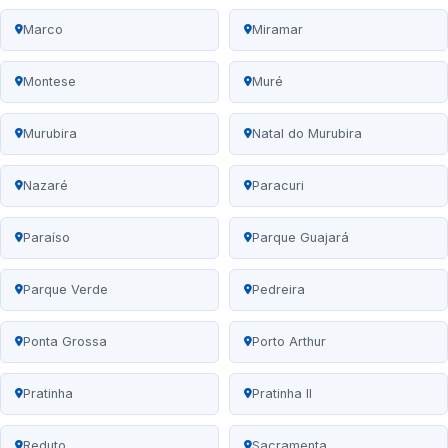
Marco
Miramar
Montese
Muré
Murubira
Natal do Murubira
Nazaré
Paracuri
Paraíso
Parque Guajará
Parque Verde
Pedreira
Ponta Grossa
Porto Arthur
Pratinha
Pratinha II
Reduto
Sacramenta