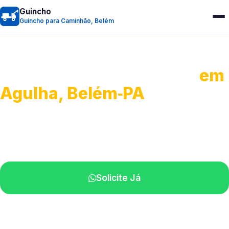
Guincho
Guincho para Caminhão, Belém
Guincho para Caminhão
em
Agulha, Belém‑PA
Atendimento de apoio a veículos grandes.
Profissionais qualificados na sua região.
Solicite Já