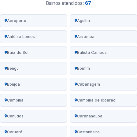
Bairros atendidos:
67
Aeroporto
Agulha
Antônio Lemos
Ariramba
Baía do Sol
Batista Campos
Benguí
Bonfim
Bonjoá
Cabanagem
Campina
Campina de Icoaraci
Canudos
Carananduba
Caruará
Castanheira