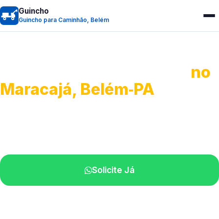
Guincho
Guincho para Caminhão, Belém
Guincho para Caminhão
no
Maracajá, Belém‑PA
Atendimento de apoio a veículos grandes.
Profissionais qualificados na sua região.
Solicite Já