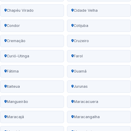
Chapéu Virado
Cidade Velha
Condor
Cotijuba
Cremação
Cruzeiro
Curió-Utinga
Farol
Fátima
Guamá
Itaiteua
Jurunas
Mangueirão
Maracacuera
Maracajá
Maracangalha