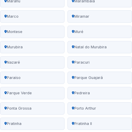
Marahú
Marambaia
Marco
Miramar
Montese
Muré
Murubira
Natal do Murubira
Nazaré
Paracuri
Paraíso
Parque Guajará
Parque Verde
Pedreira
Ponta Grossa
Porto Arthur
Pratinha
Pratinha II