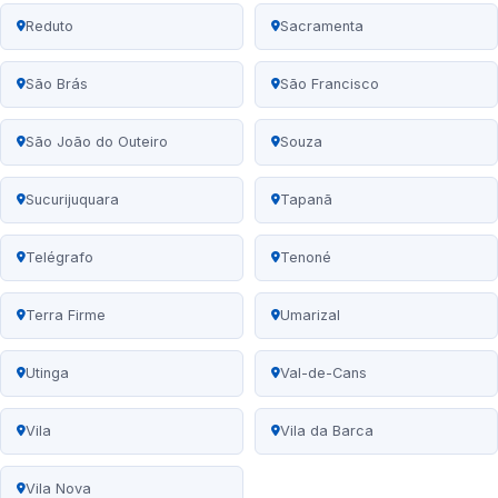
Reduto
Sacramenta
São Brás
São Francisco
São João do Outeiro
Souza
Sucurijuquara
Tapanã
Telégrafo
Tenoné
Terra Firme
Umarizal
Utinga
Val-de-Cans
Vila
Vila da Barca
Vila Nova