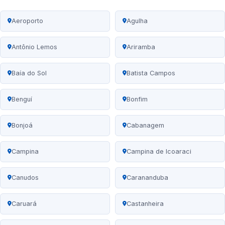
Aeroporto
Agulha
Antônio Lemos
Ariramba
Baía do Sol
Batista Campos
Benguí
Bonfim
Bonjoá
Cabanagem
Campina
Campina de Icoaraci
Canudos
Carananduba
Caruará
Castanheira