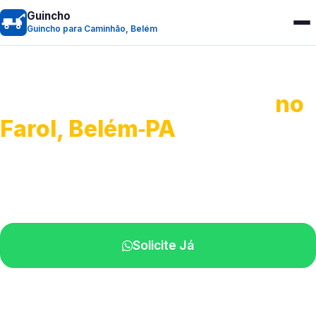
Guincho
Guincho para Caminhão, Belém
Guincho para Caminhão
no
Farol, Belém‑PA
Atendimento de apoio a veículos grandes.
Profissionais qualificados na sua região.
Solicite Já