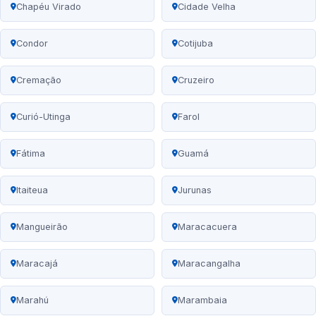
Chapéu Virado
Cidade Velha
Condor
Cotijuba
Cremação
Cruzeiro
Curió-Utinga
Farol
Fátima
Guamá
Itaiteua
Jurunas
Mangueirão
Maracacuera
Maracajá
Maracangalha
Marahú
Marambaia