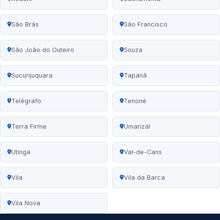
São Brás
São Francisco
São João do Outeiro
Souza
Sucurijuquara
Tapanã
Telégrafo
Tenoné
Terra Firme
Umarizal
Utinga
Val-de-Cans
Vila
Vila da Barca
Vila Nova