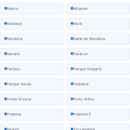
Marco
Miramar
Montese
Muré
Murubira
Natal do Murubira
Nazaré
Paracuri
Paraíso
Parque Guajará
Parque Verde
Pedreira
Ponta Grossa
Porto Arthur
Pratinha
Pratinha II
Reduto
Sacramenta