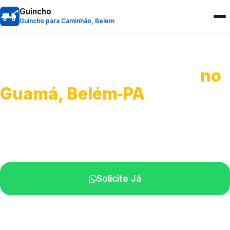
Guincho
Guincho para Caminhão, Belém
Guincho para Caminhão
no
Guamá, Belém‑PA
Atendimento de apoio a veículos grandes.
Profissionais qualificados na sua região.
Solicite Já