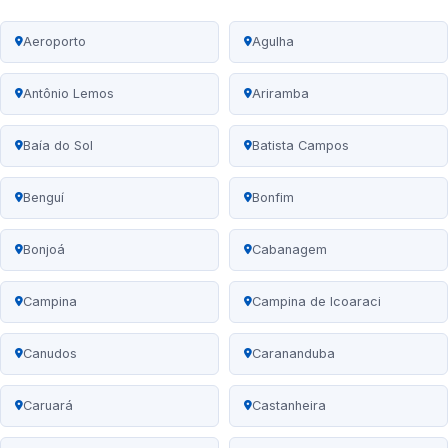
Aeroporto
Agulha
Antônio Lemos
Ariramba
Baía do Sol
Batista Campos
Benguí
Bonfim
Bonjoá
Cabanagem
Campina
Campina de Icoaraci
Canudos
Carananduba
Caruará
Castanheira