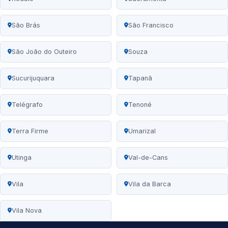
São Brás
São Francisco
São João do Outeiro
Souza
Sucurijuquara
Tapanã
Telégrafo
Tenoné
Terra Firme
Umarizal
Utinga
Val-de-Cans
Vila
Vila da Barca
Vila Nova