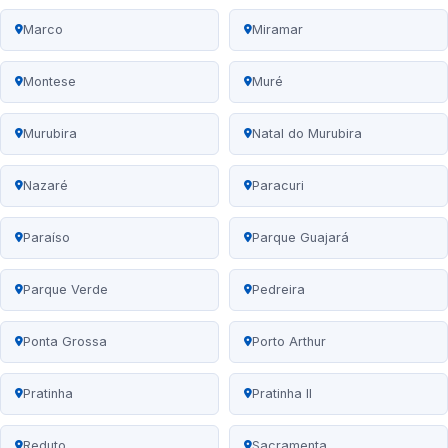
Marco
Miramar
Montese
Muré
Murubira
Natal do Murubira
Nazaré
Paracuri
Paraíso
Parque Guajará
Parque Verde
Pedreira
Ponta Grossa
Porto Arthur
Pratinha
Pratinha II
Reduto
Sacramenta