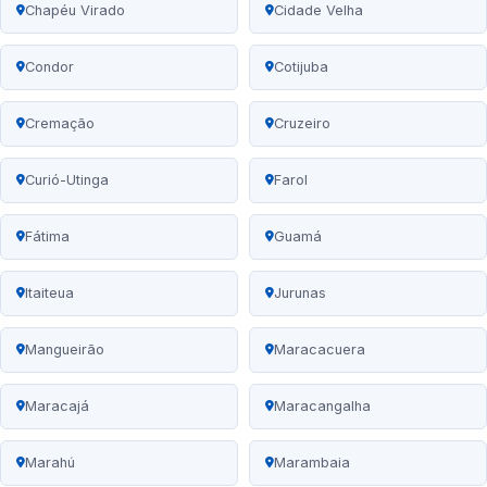
Chapéu Virado
Cidade Velha
Condor
Cotijuba
Cremação
Cruzeiro
Curió-Utinga
Farol
Fátima
Guamá
Itaiteua
Jurunas
Mangueirão
Maracacuera
Maracajá
Maracangalha
Marahú
Marambaia