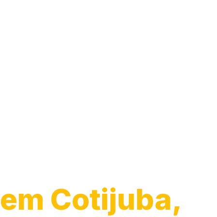
Guincho para
Caminhão
em Cotijuba,