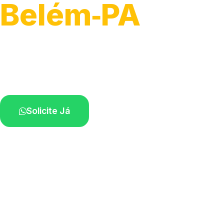
Belém‑PA
Atendimento de apoio a veículos grandes.
Profissionais qualificados na sua região.
Solicite Já