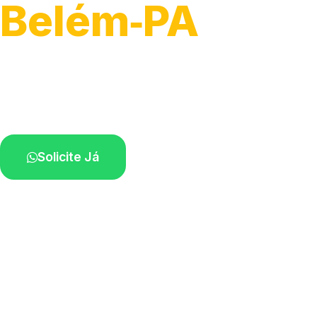
Belém‑PA
Atendimento de apoio a veículos grandes.
Profissionais qualificados na sua região.
Solicite Já