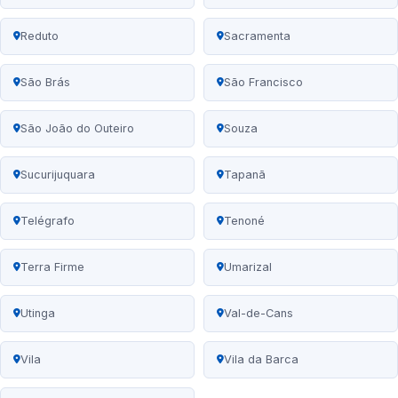
Reduto
Sacramenta
São Brás
São Francisco
São João do Outeiro
Souza
Sucurijuquara
Tapanã
Telégrafo
Tenoné
Terra Firme
Umarizal
Utinga
Val-de-Cans
Vila
Vila da Barca