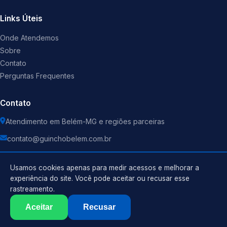
Links Úteis
Onde Atendemos
Sobre
Contato
Perguntas Frequentes
Contato
Atendimento em Belém-MG e regiões parceiras
contato@guinchobelem.com.br
Usamos cookies apenas para medir acessos e melhorar a
experiência do site. Você pode aceitar ou recusar esse
rastreamento.
Política de Privacidade
©
2026
Guincho
. Todos os direitos reservados.
Termos de Uso
Aceitar
Recusar
Sitemap