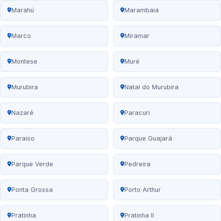
Marahú
Marambaia
Marco
Miramar
Montese
Muré
Murubira
Natal do Murubira
Nazaré
Paracuri
Paraíso
Parque Guajará
Parque Verde
Pedreira
Ponta Grossa
Porto Arthur
Pratinha
Pratinha II