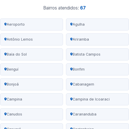
Bairros atendidos:
67
Aeroporto
Agulha
Antônio Lemos
Ariramba
Baía do Sol
Batista Campos
Benguí
Bonfim
Bonjoá
Cabanagem
Campina
Campina de Icoaraci
Canudos
Carananduba