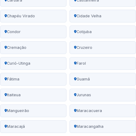
Caruará
Castanheira
Chapéu Virado
Cidade Velha
Condor
Cotijuba
Cremação
Cruzeiro
Curió-Utinga
Farol
Fátima
Guamá
Itaiteua
Jurunas
Mangueirão
Maracacuera
Maracajá
Maracangalha