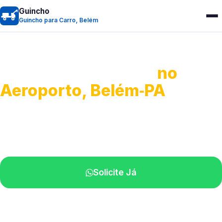
Guincho
Guincho para Carro, Belém
Guincho para Carro
no
Aeroporto, Belém‑PA
Serviço ágil de transporte automotivo.
Equipe especializada perto de você.
Solicite Já