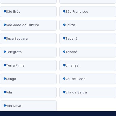
São Brás
São Francisco
São João do Outeiro
Souza
Sucurijuquara
Tapanã
Telégrafo
Tenoné
Terra Firme
Umarizal
Utinga
Val-de-Cans
Vila
Vila da Barca
Vila Nova