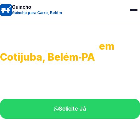
Guincho
Guincho para Carro, Belém
Guincho para Carro
em
Cotijuba, Belém‑PA
Serviço ágil de transporte automotivo.
Equipe especializada perto de você.
Solicite Já