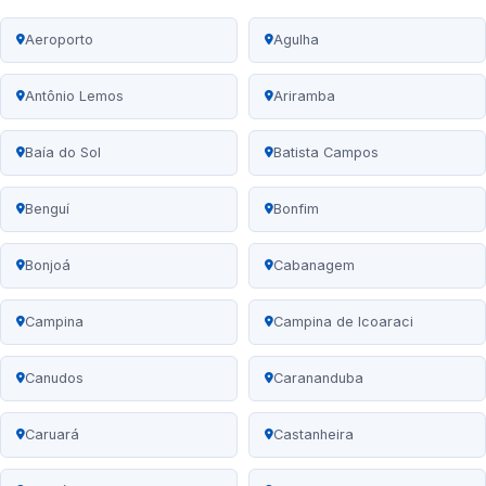
Aeroporto
Agulha
Antônio Lemos
Ariramba
Baía do Sol
Batista Campos
Benguí
Bonfim
Bonjoá
Cabanagem
Campina
Campina de Icoaraci
Canudos
Carananduba
Caruará
Castanheira