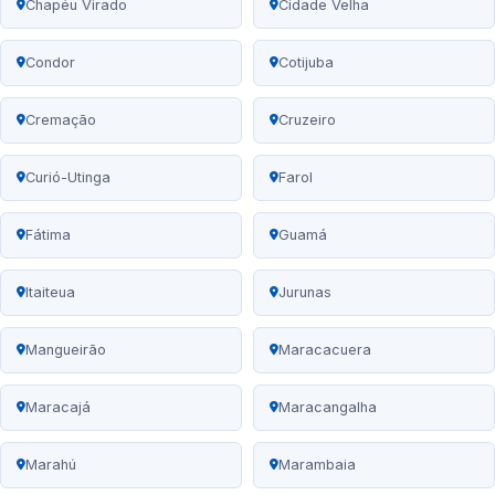
Chapéu Virado
Cidade Velha
Condor
Cotijuba
Cremação
Cruzeiro
Curió-Utinga
Farol
Fátima
Guamá
Itaiteua
Jurunas
Mangueirão
Maracacuera
Maracajá
Maracangalha
Marahú
Marambaia