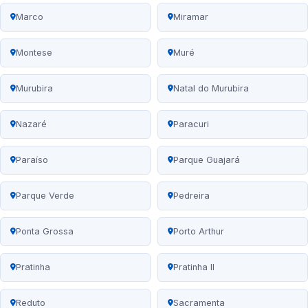
Marco
Miramar
Montese
Muré
Murubira
Natal do Murubira
Nazaré
Paracuri
Paraíso
Parque Guajará
Parque Verde
Pedreira
Ponta Grossa
Porto Arthur
Pratinha
Pratinha II
Reduto
Sacramenta