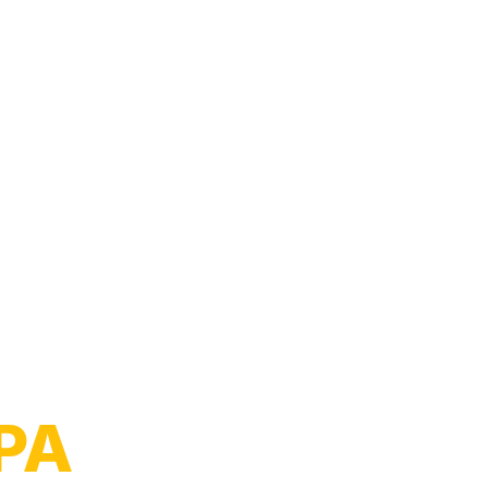
arro
‑PA