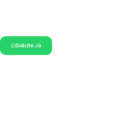
Serviço ágil de transporte automotivo.
Equipe especializada perto de você.
Solicite Já