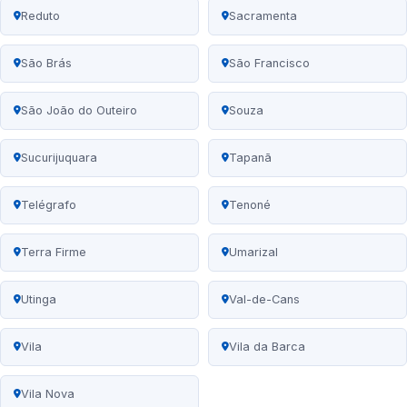
Reduto
Sacramenta
São Brás
São Francisco
São João do Outeiro
Souza
Sucurijuquara
Tapanã
Telégrafo
Tenoné
Terra Firme
Umarizal
Utinga
Val-de-Cans
Vila
Vila da Barca
Vila Nova