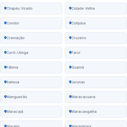
Chapéu Virado
Cidade Velha
Condor
Cotijuba
Cremação
Cruzeiro
Curió-Utinga
Farol
Fátima
Guamá
Itaiteua
Jurunas
Mangueirão
Maracacuera
Maracajá
Maracangalha
Marahú
Marambaia