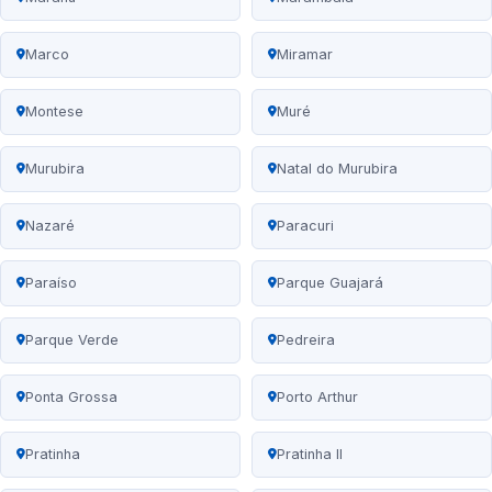
Marco
Miramar
Montese
Muré
Murubira
Natal do Murubira
Nazaré
Paracuri
Paraíso
Parque Guajará
Parque Verde
Pedreira
Ponta Grossa
Porto Arthur
Pratinha
Pratinha II