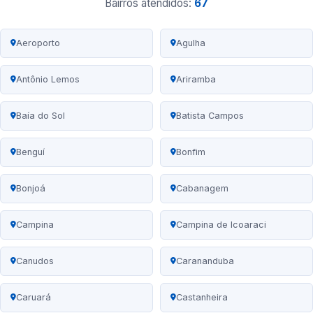
Bairros atendidos:
67
Aeroporto
Agulha
Antônio Lemos
Ariramba
Baía do Sol
Batista Campos
Benguí
Bonfim
Bonjoá
Cabanagem
Campina
Campina de Icoaraci
Canudos
Carananduba
Caruará
Castanheira