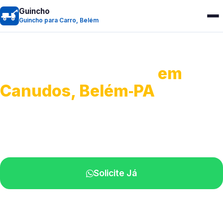
Guincho
Guincho para Carro, Belém
Guincho para Carro
em
Canudos, Belém‑PA
Serviço ágil de transporte automotivo.
Equipe especializada perto de você.
Solicite Já