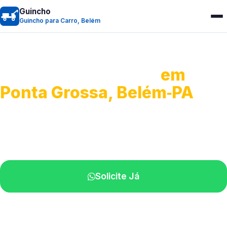
Guincho
Guincho para Carro, Belém
Guincho para Carro
em
Ponta Grossa, Belém‑PA
Serviço ágil de transporte automotivo.
Equipe especializada perto de você.
Solicite Já