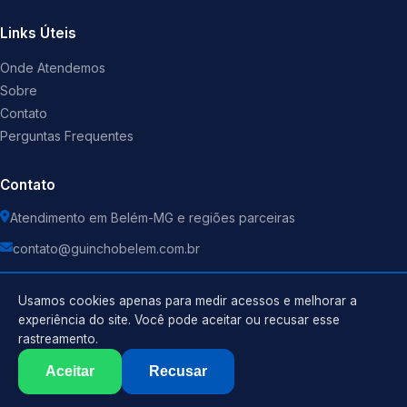
Links Úteis
Onde Atendemos
Sobre
Contato
Perguntas Frequentes
Contato
Atendimento em Belém-MG e regiões parceiras
contato@guinchobelem.com.br
Usamos cookies apenas para medir acessos e melhorar a
experiência do site. Você pode aceitar ou recusar esse
rastreamento.
Política de Privacidade
©
2026
Guincho
. Todos os direitos reservados.
Termos de Uso
Aceitar
Recusar
Sitemap