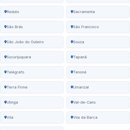
Reduto
Sacramenta
São Brás
São Francisco
São João do Outeiro
Souza
Sucurijuquara
Tapanã
Telégrafo
Tenoné
Terra Firme
Umarizal
Utinga
Val-de-Cans
Vila
Vila da Barca