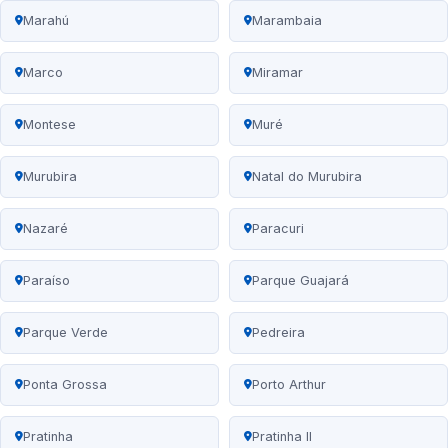
Marahú
Marambaia
Marco
Miramar
Montese
Muré
Murubira
Natal do Murubira
Nazaré
Paracuri
Paraíso
Parque Guajará
Parque Verde
Pedreira
Ponta Grossa
Porto Arthur
Pratinha
Pratinha II