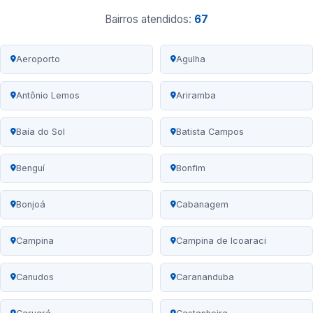
Bairros atendidos:
67
Aeroporto
Agulha
Antônio Lemos
Ariramba
Baía do Sol
Batista Campos
Benguí
Bonfim
Bonjoá
Cabanagem
Campina
Campina de Icoaraci
Canudos
Carananduba