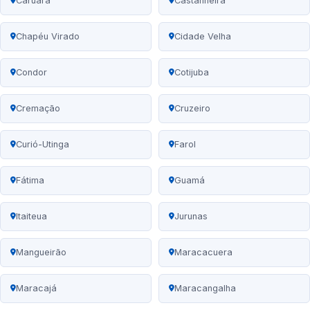
Caruará
Castanheira
Chapéu Virado
Cidade Velha
Condor
Cotijuba
Cremação
Cruzeiro
Curió-Utinga
Farol
Fátima
Guamá
Itaiteua
Jurunas
Mangueirão
Maracacuera
Maracajá
Maracangalha