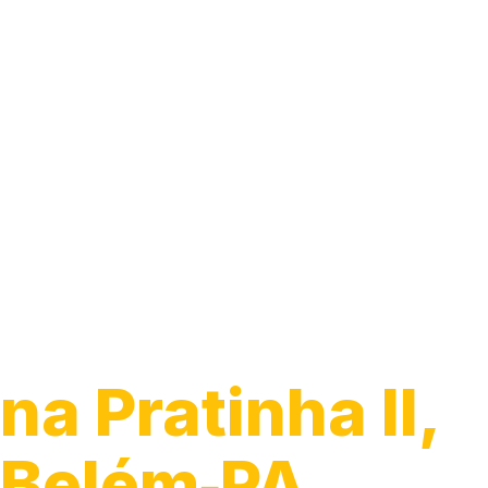
Guincho para C
na Pratinha II,
Belém‑PA