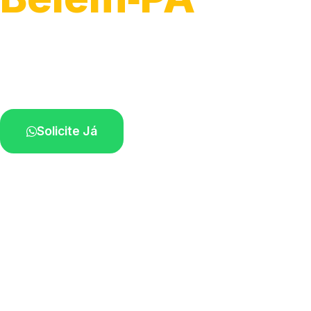
Serviço ágil de transporte automotivo.
Equipe especializada perto de você.
Solicite Já