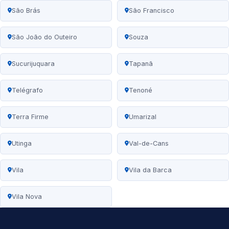
São Brás
São Francisco
São João do Outeiro
Souza
Sucurijuquara
Tapanã
Telégrafo
Tenoné
Terra Firme
Umarizal
Utinga
Val-de-Cans
Vila
Vila da Barca
Vila Nova