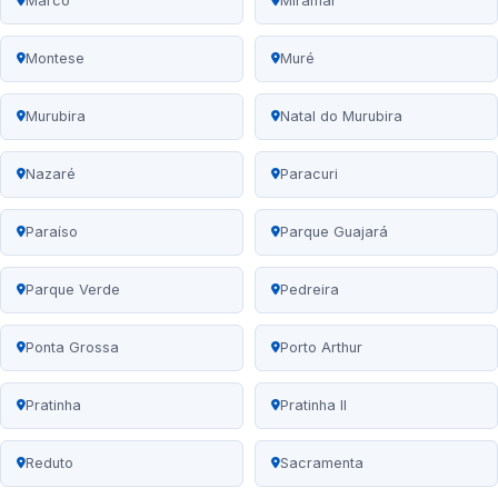
Marco
Miramar
Montese
Muré
Murubira
Natal do Murubira
Nazaré
Paracuri
Paraíso
Parque Guajará
Parque Verde
Pedreira
Ponta Grossa
Porto Arthur
Pratinha
Pratinha II
Reduto
Sacramenta