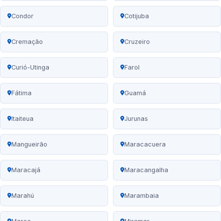
Condor
Cotijuba
Cremação
Cruzeiro
Curió-Utinga
Farol
Fátima
Guamá
Itaiteua
Jurunas
Mangueirão
Maracacuera
Maracajá
Maracangalha
Marahú
Marambaia