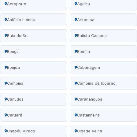
Aeroporto
Agulha
Antônio Lemos
Ariramba
Baía do Sol
Batista Campos
Benguí
Bonfim
Bonjoá
Cabanagem
Campina
Campina de Icoaraci
Canudos
Carananduba
Caruará
Castanheira
Chapéu Virado
Cidade Velha