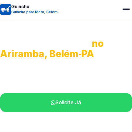
Guincho
Guincho para Moto, Belém
Guincho para Moto
no
Ariramba, Belém‑PA
Atendimento ágil e remoção de motos.
Equipe disponível próximo a você.
Solicite Já