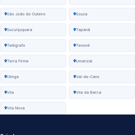
São João do Outeiro
Souza
Sucurijuquara
Tapanã
Telégrafo
Tenoné
Terra Firme
Umarizal
Utinga
Val-de-Cans
Vila
Vila da Barca
Vila Nova