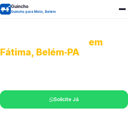
Guincho
Guincho para Moto, Belém
Guincho para Moto
em
Fátima, Belém‑PA
Atendimento ágil e remoção de motos.
Equipe disponível próximo a você.
Solicite Já