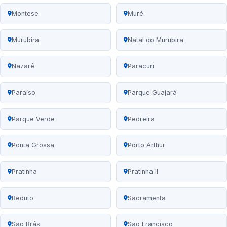
Montese
Muré
Murubira
Natal do Murubira
Nazaré
Paracuri
Paraíso
Parque Guajará
Parque Verde
Pedreira
Ponta Grossa
Porto Arthur
Pratinha
Pratinha II
Reduto
Sacramenta
São Brás
São Francisco