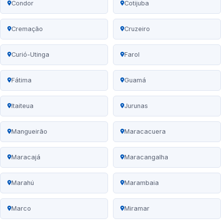
Condor
Cotijuba
Cremação
Cruzeiro
Curió-Utinga
Farol
Fátima
Guamá
Itaiteua
Jurunas
Mangueirão
Maracacuera
Maracajá
Maracangalha
Marahú
Marambaia
Marco
Miramar