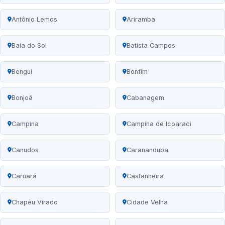
Antônio Lemos
Ariramba
Baía do Sol
Batista Campos
Benguí
Bonfim
Bonjoá
Cabanagem
Campina
Campina de Icoaraci
Canudos
Carananduba
Caruará
Castanheira
Chapéu Virado
Cidade Velha