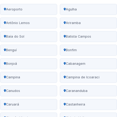
Aeroporto
Agulha
Antônio Lemos
Ariramba
Baía do Sol
Batista Campos
Benguí
Bonfim
Bonjoá
Cabanagem
Campina
Campina de Icoaraci
Canudos
Carananduba
Caruará
Castanheira