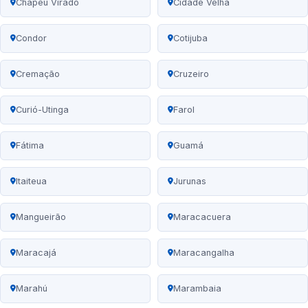
Chapéu Virado
Cidade Velha
Condor
Cotijuba
Cremação
Cruzeiro
Curió-Utinga
Farol
Fátima
Guamá
Itaiteua
Jurunas
Mangueirão
Maracacuera
Maracajá
Maracangalha
Marahú
Marambaia