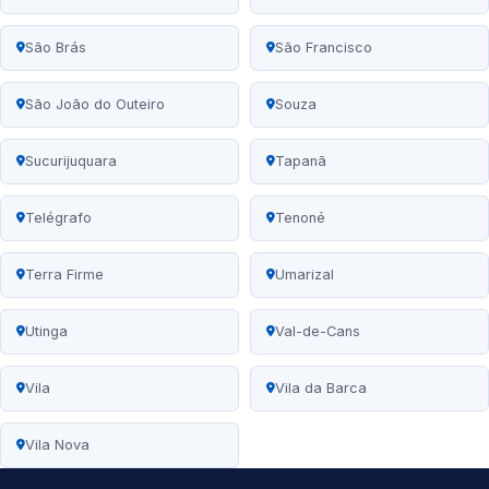
São Brás
São Francisco
São João do Outeiro
Souza
Sucurijuquara
Tapanã
Telégrafo
Tenoné
Terra Firme
Umarizal
Utinga
Val-de-Cans
Vila
Vila da Barca
Vila Nova