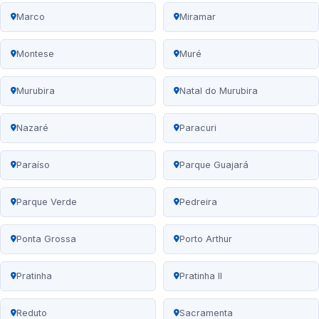
Marco
Miramar
Montese
Muré
Murubira
Natal do Murubira
Nazaré
Paracuri
Paraíso
Parque Guajará
Parque Verde
Pedreira
Ponta Grossa
Porto Arthur
Pratinha
Pratinha II
Reduto
Sacramenta