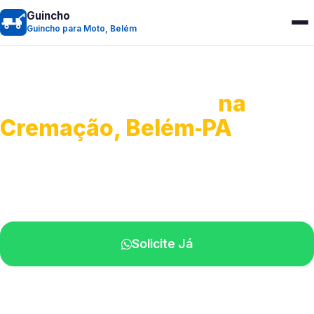
Guincho
Guincho para Moto, Belém
Guincho para Moto
na
Cremação, Belém‑PA
Atendimento ágil e remoção de motos.
Equipe disponível próximo a você.
Solicite Já