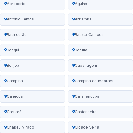
Aeroporto
Agulha
Antônio Lemos
Ariramba
Baía do Sol
Batista Campos
Benguí
Bonfim
Bonjoá
Cabanagem
Campina
Campina de Icoaraci
Canudos
Carananduba
Caruará
Castanheira
Chapéu Virado
Cidade Velha