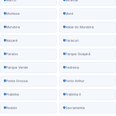
Marco
Miramar
Montese
Muré
Murubira
Natal do Murubira
Nazaré
Paracuri
Paraíso
Parque Guajará
Parque Verde
Pedreira
Ponta Grossa
Porto Arthur
Pratinha
Pratinha II
Reduto
Sacramenta