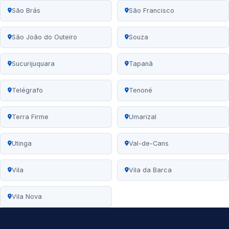
São Brás
São Francisco
São João do Outeiro
Souza
Sucurijuquara
Tapanã
Telégrafo
Tenoné
Terra Firme
Umarizal
Utinga
Val-de-Cans
Vila
Vila da Barca
Vila Nova