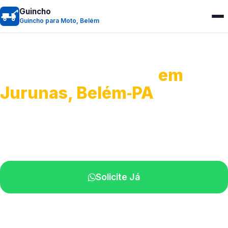
Guincho
Guincho para Moto, Belém
Guincho para Moto
em
Jurunas, Belém‑PA
Atendimento ágil e remoção de motos.
Equipe disponível próximo a você.
Solicite Já