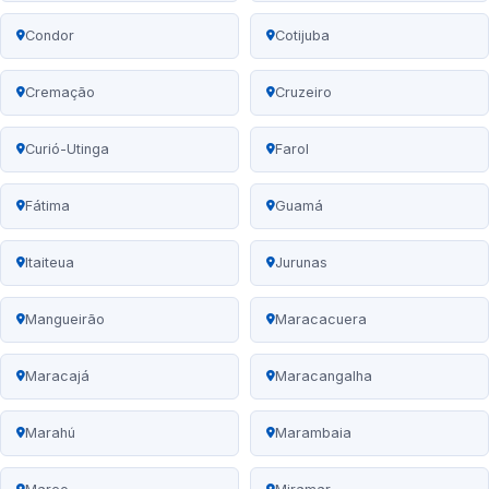
Condor
Cotijuba
Cremação
Cruzeiro
Curió-Utinga
Farol
Fátima
Guamá
Itaiteua
Jurunas
Mangueirão
Maracacuera
Maracajá
Maracangalha
Marahú
Marambaia