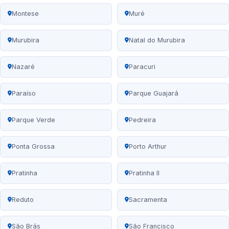
Montese
Muré
Murubira
Natal do Murubira
Nazaré
Paracuri
Paraíso
Parque Guajará
Parque Verde
Pedreira
Ponta Grossa
Porto Arthur
Pratinha
Pratinha II
Reduto
Sacramenta
São Brás
São Francisco