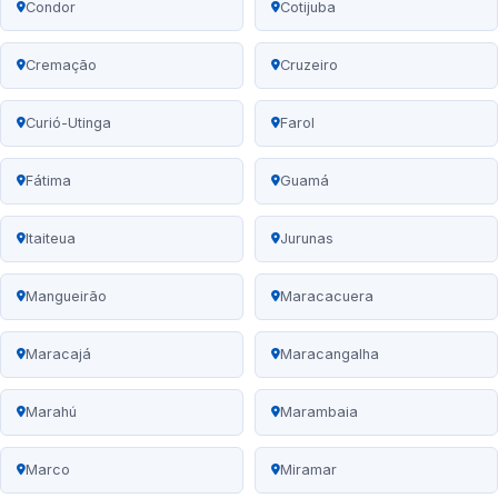
Condor
Cotijuba
Cremação
Cruzeiro
Curió-Utinga
Farol
Fátima
Guamá
Itaiteua
Jurunas
Mangueirão
Maracacuera
Maracajá
Maracangalha
Marahú
Marambaia
Marco
Miramar