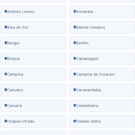
Antônio Lemos
Ariramba
Baía do Sol
Batista Campos
Benguí
Bonfim
Bonjoá
Cabanagem
Campina
Campina de Icoaraci
Canudos
Carananduba
Caruará
Castanheira
Chapéu Virado
Cidade Velha