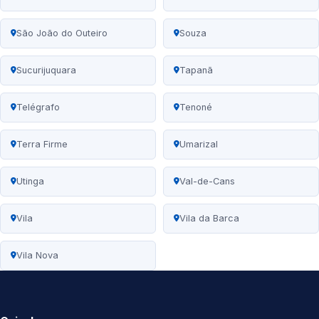
São João do Outeiro
Souza
Sucurijuquara
Tapanã
Telégrafo
Tenoné
Terra Firme
Umarizal
Utinga
Val-de-Cans
Vila
Vila da Barca
Vila Nova