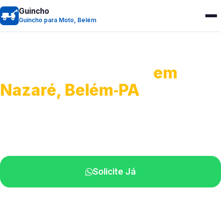
Guincho
Guincho para Moto, Belém
Guincho para Moto
em
Nazaré, Belém‑PA
Atendimento ágil e remoção de motos.
Equipe disponível próximo a você.
Solicite Já