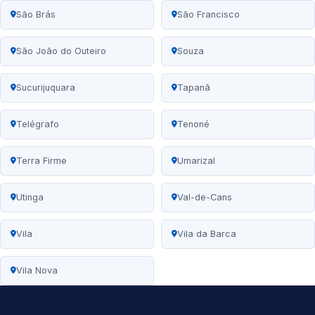
São Brás
São Francisco
São João do Outeiro
Souza
Sucurijuquara
Tapanã
Telégrafo
Tenoné
Terra Firme
Umarizal
Utinga
Val-de-Cans
Vila
Vila da Barca
Vila Nova