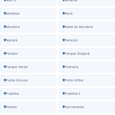
Marco
Miramar
Montese
Muré
Murubira
Natal do Murubira
Nazaré
Paracuri
Paraíso
Parque Guajará
Parque Verde
Pedreira
Ponta Grossa
Porto Arthur
Pratinha
Pratinha II
Reduto
Sacramenta