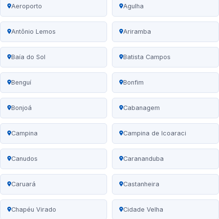
Aeroporto
Agulha
Antônio Lemos
Ariramba
Baía do Sol
Batista Campos
Benguí
Bonfim
Bonjoá
Cabanagem
Campina
Campina de Icoaraci
Canudos
Carananduba
Caruará
Castanheira
Chapéu Virado
Cidade Velha