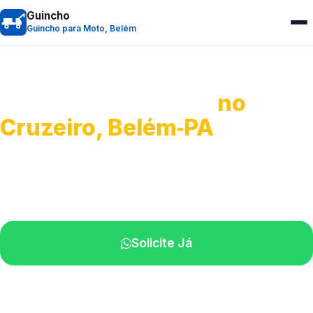
Guincho
Guincho para Moto, Belém
Guincho para Moto
no
Cruzeiro, Belém‑PA
Atendimento ágil e remoção de motos.
Equipe disponível próximo a você.
Solicite Já