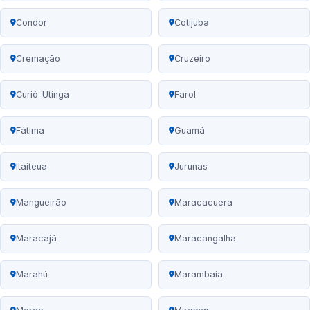
Condor
Cotijuba
Cremação
Cruzeiro
Curió-Utinga
Farol
Fátima
Guamá
Itaiteua
Jurunas
Mangueirão
Maracacuera
Maracajá
Maracangalha
Marahú
Marambaia