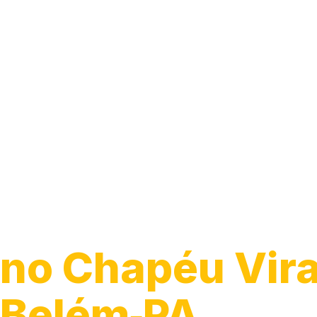
Guincho para 
no Chapéu Vir
Belém‑PA