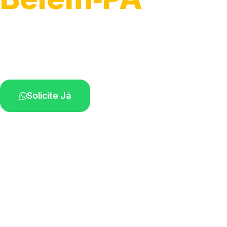
Atendimento ágil e remoção de motos.
Equipe disponível próximo a você.
Solicite Já